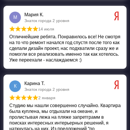
Мария К.
М
Знаток города 2 уровня
14 июля
Оценка
5
из 5
Отличнейшие ребята. Понравилось все! Не смотря
на то что ремонт начался год спустя после того как
сделали дизайн проект, нас подхватили сразу же и
помогли все реализовать именно так как хотелось.
Уже переехали - наслаждаемся :)
Карина Т.
К
Знаток города 2 уровня
2 января
Оценка
5
из 5
Студию мы нашли совершенно случайно. Квартира
была куплена, мы отдыхали на океане, и
пролистывая лежа на пляже запретграмм в
поисках интересных интерьерных решений, я
наткнулась на них. Из предложений “по