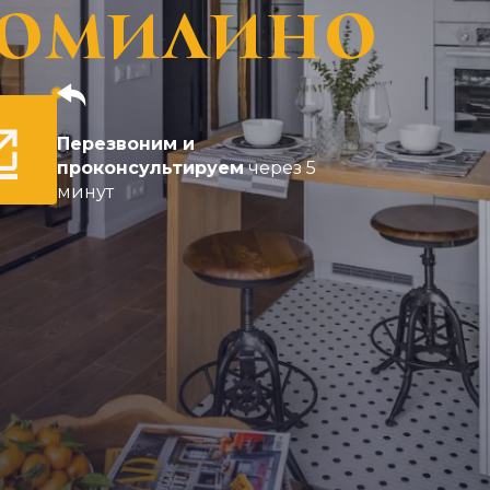
Томилино
Перезвоним и
проконсультируем
через 5
минут