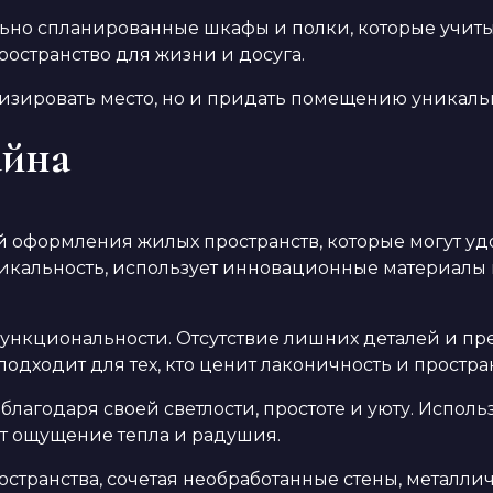
льно спланированные шкафы и полки, которые учит
остранство для жизни и досуга.
зировать место, но и придать помещению уникальн
айна
 оформления жилых пространств, которые могут уд
икальность, использует инновационные материалы 
ункциональности. Отсутствие лишних деталей и пр
одходит для тех, кто ценит лаконичность и простра
лагодаря своей светлости, простоте и уюту. Исполь
ает ощущение тепла и радушия.
транства, сочетая необработанные стены, металлич