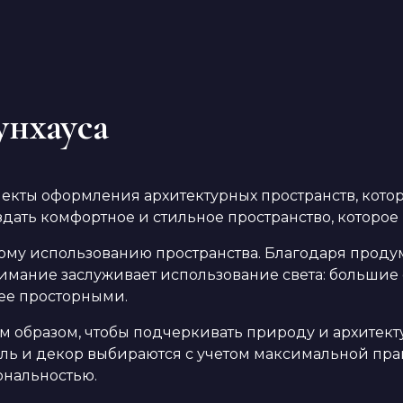
унхауса
кты оформления архитектурных пространств, которы
здать комфортное и стильное пространство, которо
му использованию пространства. Благодаря проду
мание заслуживает использование света: большие ок
лее просторными.
м образом, чтобы подчеркивать природу и архитек
ль и декор выбираются с учетом максимальной прак
ональностью.