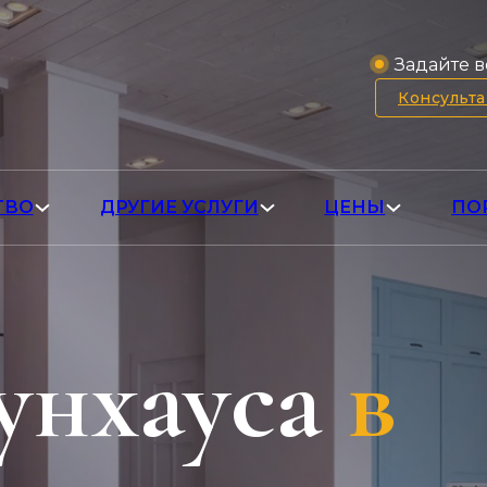
Задайте в
Консульт
ТВО
ДРУГИЕ УСЛУГИ
ЦЕНЫ
ПО
унхауса
в