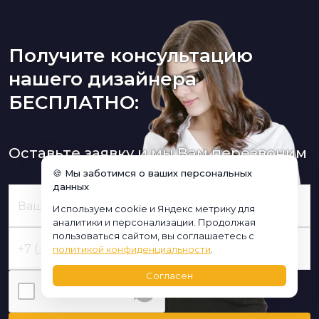
Получите консультацию
нашего дизайнера
БЕСПЛАТНО:
Оставьте заявку и мы Вам перезвоним
🍪 Мы заботимся о ваших персональных
данных
Используем cookie и Яндекс метрику для
аналитики и персонализации. Продолжая
пользоваться сайтом, вы соглашаетесь с
политикой конфиденциальности
.
Согласен
Я нe poбoт