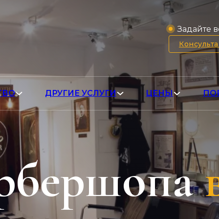
Задайте в
Консульт
ТВО
ДРУГИЕ УСЛУГИ
ЦЕНЫ
ПО
арбершопа