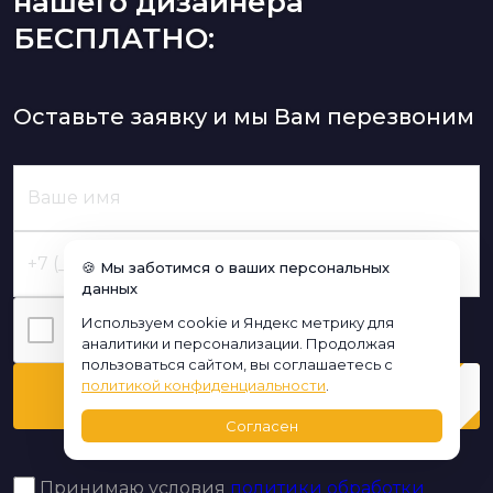
нашего дизайнера
БЕСПЛАТНО:
Оставьте заявку и мы Вам перезвоним
🍪 Мы заботимся о ваших персональных
данных
Используем cookie и Яндекс метрику для
Я нe poбoт
аналитики и персонализации. Продолжая
пользоваться сайтом, вы соглашаетесь с
политикой конфиденциальности
.
Перезвоните мне
Согласен
Принимаю условия
политики обработки