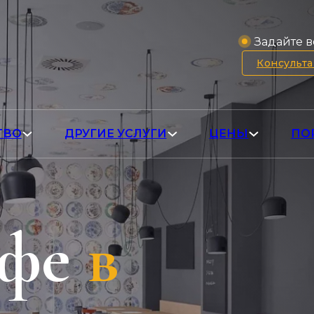
Задайте в
Консульт
ТВО
ДРУГИЕ УСЛУГИ
ЦЕНЫ
ПО
афе
в