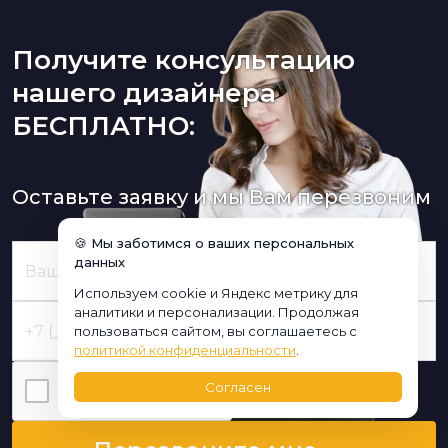
Получите консультацию
нашего дизайнера
БЕСПЛАТНО:
Оставьте заявку и мы Вам перезвоним
🍪 Мы заботимся о ваших персональных
данных
Используем cookie и Яндекс метрику для
аналитики и персонализации. Продолжая
пользоваться сайтом, вы соглашаетесь с
политикой конфиденциальности
.
Согласен
Я нe poбoт