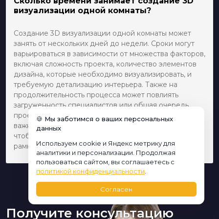
Сколько времени занимает создание 3D
визуализации одной комнаты?
Создание 3D визуализации одной комнаты может
занять от нескольких дней до недели. Сроки могут
варьироваться в зависимости от множества факторов,
включая сложность проекта, количество элементов
дизайна, которые необходимо визуализировать, и
требуемую детализацию интерьера. Также на
продолжительность процесса может повлиять
загруженность специалистов или общая очередь
проектов в дизайн-студии. Перед началом работы
🍪 Мы заботимся о ваших персональных
важно обсудить все эти детали с исполнителем,
данных
чтобы иметь четкое представление о временных
Используем cookie и Яндекс метрику для
рамках проекта.
аналитики и персонализации. Продолжая
пользоваться сайтом, вы соглашаетесь с
политикой конфиденциальности
.
Согласен
Получите консультацию